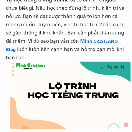
chưa biết gì. Nếu học theo đúng lộ trình, kiên trì và
nỗ lực. Bạn sẽ đạt được thành quả to lớn hơn cả
Up ảnh nhanh lấy link
mong muốn. Tuy nhiên, việc tự học từ cơ bản cũng
sẽ gặp không ít khó khăn. Bạn cần phải chân cứng
Get link Google Drive
đá mềm! Vì dù sao bạn vẫn còn
M
inh CRISTIANO
Bảng mã màu sắc
luôn luôn bên cạnh bạn và hỗ trợ bạn mỗi khi
Blog
bạn cần.
Lấy mã màu từ ảnh
Chuyển ảnh -> WEBP