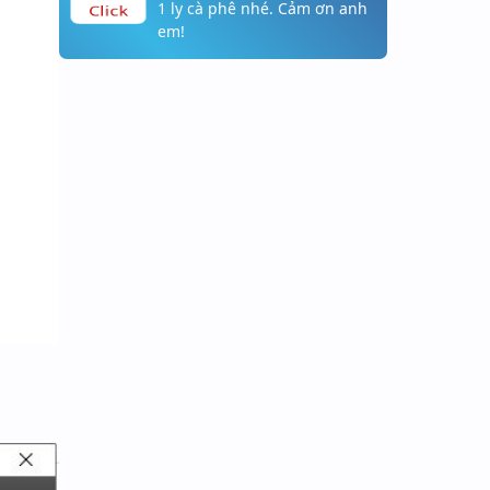
1 ly cà phê nhé. Cảm ơn anh
Click
em!