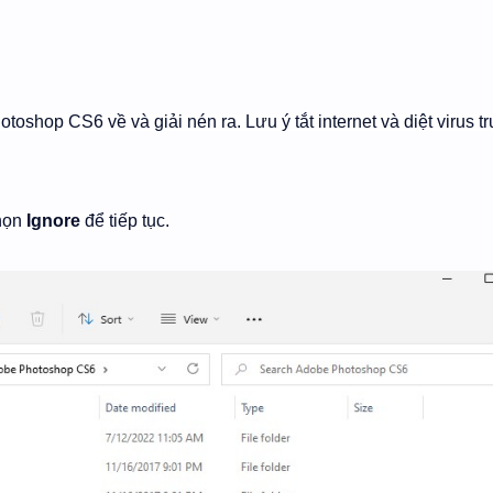
toshop CS6 về và giải nén ra. Lưu ý tắt internet và diệt virus t
họn
Ignore
để tiếp tục.