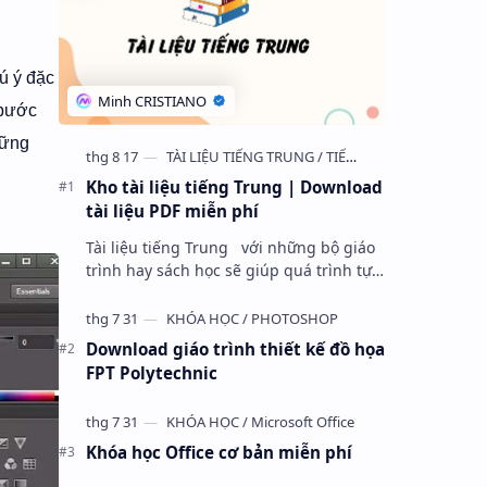
ú ý đặc
 bước
hững
Kho tài liệu tiếng Trung | Download
tài liệu PDF miễn phí
Tài liệu tiếng Trung với những bộ giáo
trình hay sách học sẽ giúp quá trình tự
học ngôn ngữ của bạn trở nên dễ dàng
hơn. Tuy nhiên, để lựa chọn r…
Download giáo trình thiết kế đồ họa
FPT Polytechnic
Khóa học Office cơ bản miễn phí