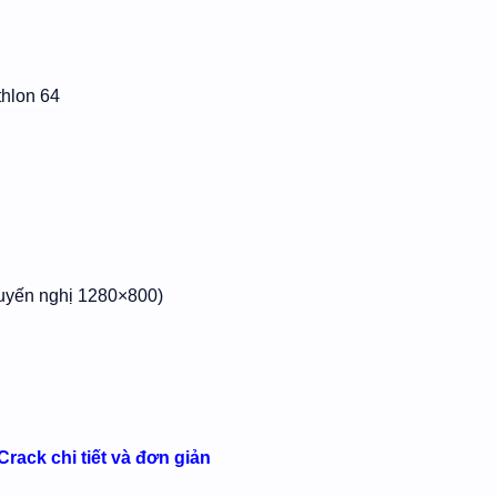
thlon 64
huyến nghị 1280×800)
ack chi tiết và đơn giản