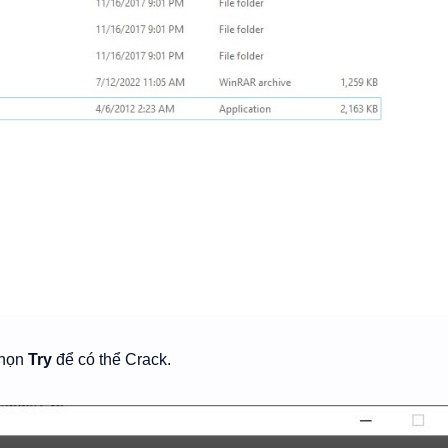
chọn
Try
để có thể Crack.