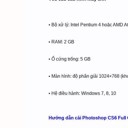
• Bộ xử lý: Intel Pentium 4 hoặc AMD A
• RAM: 2 GB
• Ổ cứng trống: 5 GB
• Màn hình: độ phân giải 1024×768 (k
• Hệ điều hành: Windows 7, 8, 10
Hướng dẫn cài Photoshop CS6 Full Cr