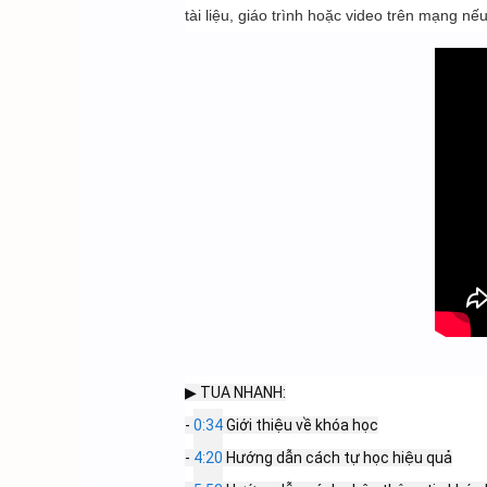
tài liệu, giáo trình hoặc video trên mạng n
▶ TUA NHANH:

- 
0:34
 Giới thiệu về khóa học

- 
4:20
 Hướng dẫn cách tự học hiệu quả
