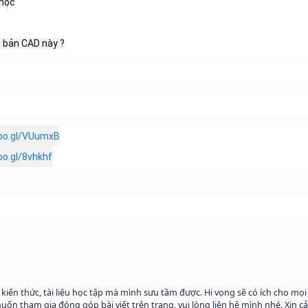
học

n bản CAD này ?
goo.gl/VUumxB
oo.gl/8vhkhf
iến thức, tài liệu học tập mà mình sưu tầm được. Hi vọng sẽ có ích cho mọi
n tham gia đóng góp bài viết trên trang, vui lòng liên hệ mình nhé. Xin c