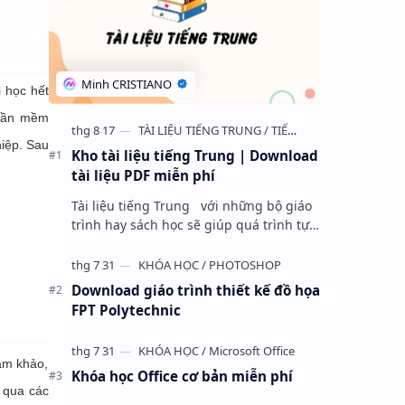
 học hết
phần mềm
hiệp. Sau
Kho tài liệu tiếng Trung | Download
tài liệu PDF miễn phí
Tài liệu tiếng Trung với những bộ giáo
trình hay sách học sẽ giúp quá trình tự
học ngôn ngữ của bạn trở nên dễ dàng
hơn. Tuy nhiên, để lựa chọn r…
Download giáo trình thiết kế đồ họa
FPT Polytechnic
ham khảo,
Khóa học Office cơ bản miễn phí
 qua các