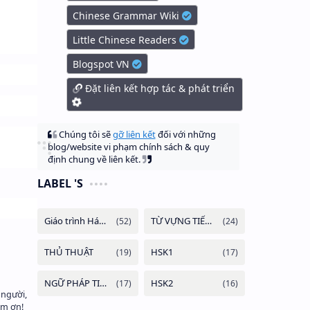
Chinese Grammar Wiki
Little Chinese Readers
Blogspot VN
Đặt liên kết hợp tác & phát triển
Chúng tôi sẽ
gỡ liên kết
đối với những
blog/website vi phạm chính sách & quy
định chung về liên kết.
LABEL 'S
 người,
ảm ơn!