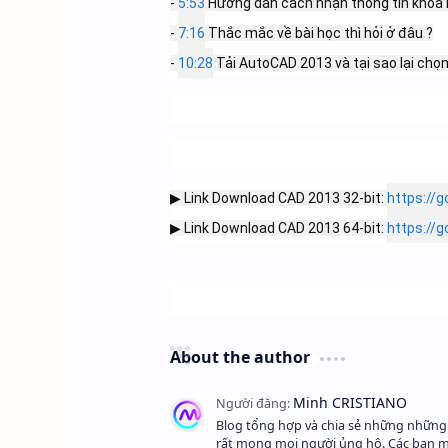
- 
5:53
 Hướng dẫn cách nhận thông tin khóa 
- 
7:16
 Thắc mắc về bài học thì hỏi ở đâu ?

- 
10:28
 Tải AutoCAD 2013 và tại sao lại chọ
▶ Link Download CAD 2013 32-bit: 
https://
▶ Link Download CAD 2013 64-bit: 
https://g
About the author
Blog tổng hợp và chia sẻ những những k
rất mong mọi người ủng hộ. Các bạn muố