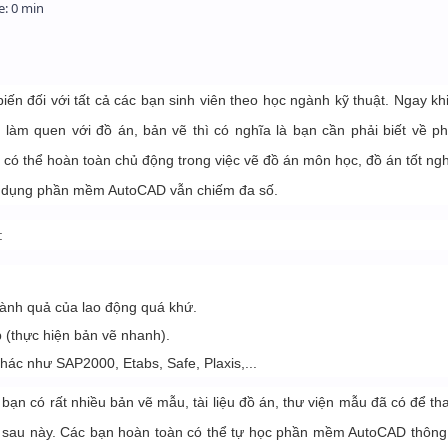
 đối với tất cả các bạn sinh viên theo học ngành kỹ thuật. Ngay khi
 làm quen với đồ án, bản vẽ thì có nghĩa là bạn cần phải biết về 
có thể hoàn toàn chủ động trong việc vẽ đồ án môn học, đồ án tốt ng
 sử dụng phần mềm AutoCAD vẫn chiếm đa số.
:
ành quả của lao động quá khứ.
 (thực hiện bản vẽ nhanh).
ác như SAP2000, Etabs, Safe, Plaxis,...
ạn có rất nhiều bản vẽ mẫu, tài liệu đồ án, thư viện mẫu đã có để t
h sau này. Các bạn hoàn toàn có thể tự học phần mềm AutoCAD thông